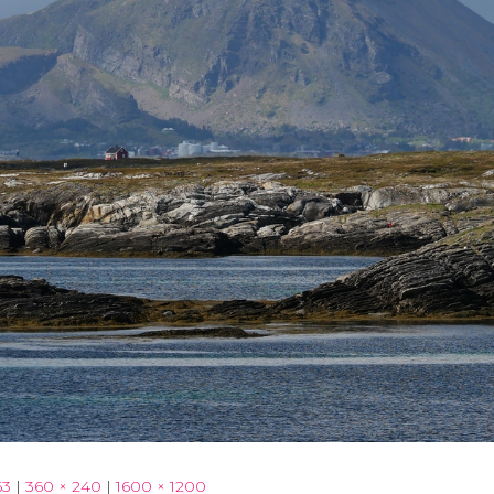
63
|
360 × 240
|
1600 × 1200