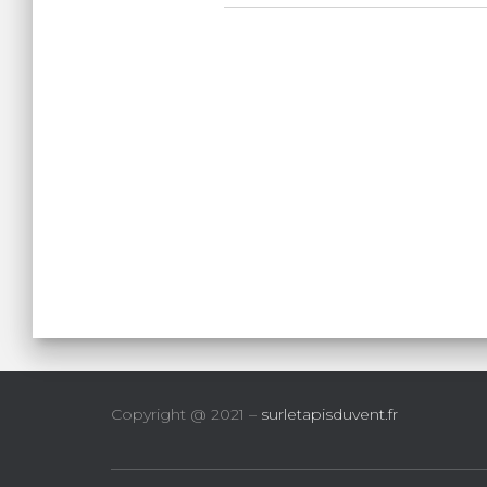
Copyright @ 2021 –
surletapisduvent.fr