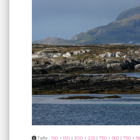
Taille :
150 × 150
|
300 × 225
|
750 × 563
|
750 × 5