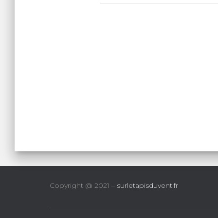
Copyright @ 2021 –
surletapisduvent.fr