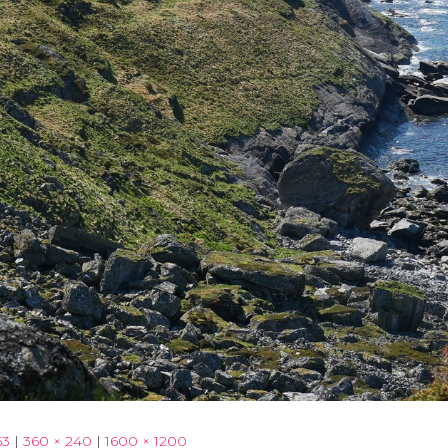
63
|
360 × 240
|
1600 × 1200