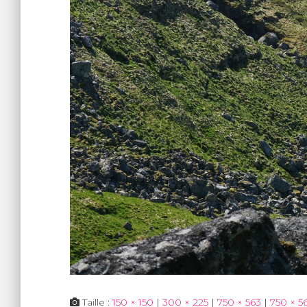
Taille :
150 × 150
|
300 × 225
|
750 × 563
|
750 × 5