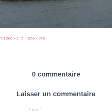
73
|
360 × 240
|
1600 × 796
0 commentaire
Laisser un commentaire
E-mail
*