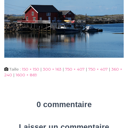
Taille :
150 × 150
|
300 × 163
|
750 × 407
|
750 × 407
|
360 ×
240
|
1600 × 869
0 commentaire
Laisser un commentaire