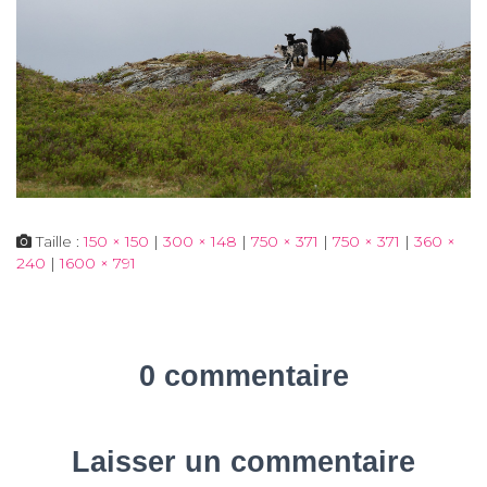
Taille :
150 × 150
|
300 × 148
|
750 × 371
|
750 × 371
|
360 ×
240
|
1600 × 791
0 commentaire
Laisser un commentaire