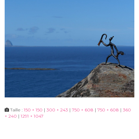
Taille :
150 × 150
|
300 × 243
|
750 × 608
|
750 × 608
|
360
× 240
|
1291 × 1047