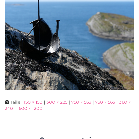
Taille :
150 × 150
|
300 × 225
|
750 × 563
|
750 × 563
|
360 ×
240
|
1600 × 1200