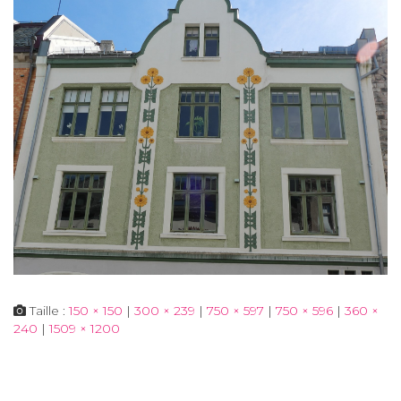
Taille :
150 × 150
|
300 × 239
|
750 × 597
|
750 × 596
|
360 ×
240
|
1509 × 1200