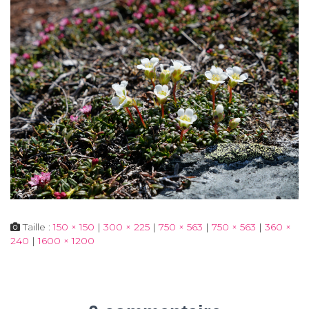
Taille :
150 × 150
|
300 × 225
|
750 × 563
|
750 × 563
|
360 ×
240
|
1600 × 1200