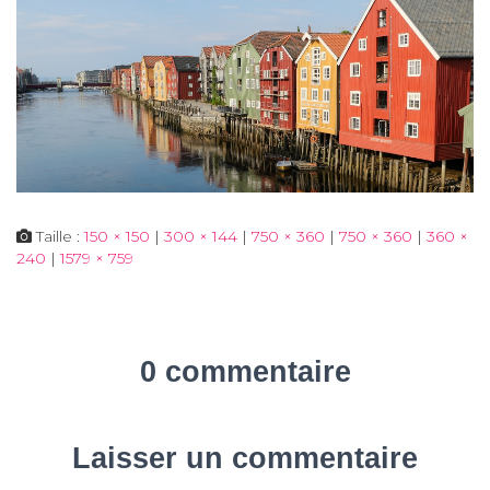
Taille :
150 × 150
|
300 × 144
|
750 × 360
|
750 × 360
|
360 ×
240
|
1579 × 759
0 commentaire
Laisser un commentaire