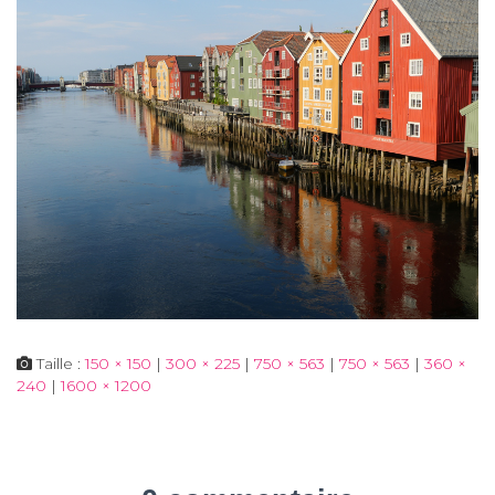
Taille :
150 × 150
|
300 × 225
|
750 × 563
|
750 × 563
|
360 ×
240
|
1600 × 1200