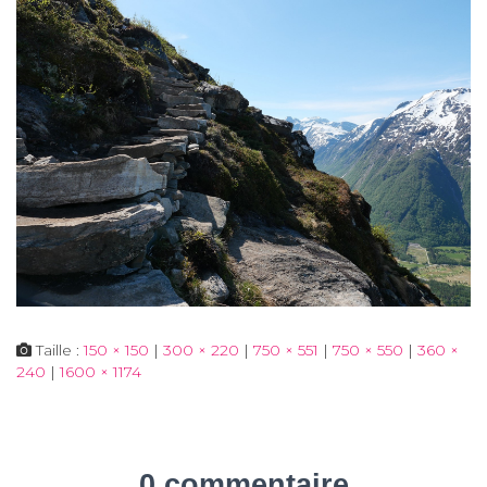
Taille :
150 × 150
|
300 × 220
|
750 × 551
|
750 × 550
|
360 ×
240
|
1600 × 1174
0 commentaire