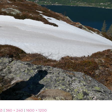
63
|
360 × 240
|
1600 × 1200