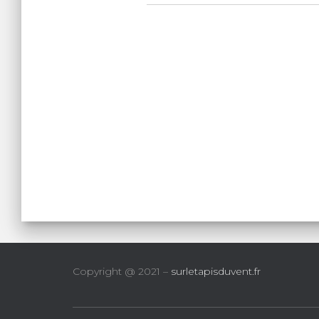
Copyright @ 2021 –
surletapisduvent.fr