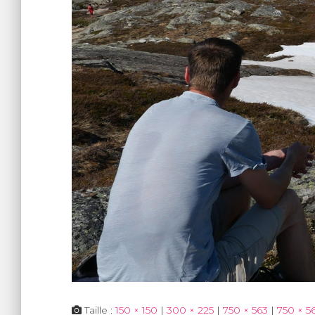
Taille :
150 × 150
|
300 × 225
|
750 × 563
|
750 × 5