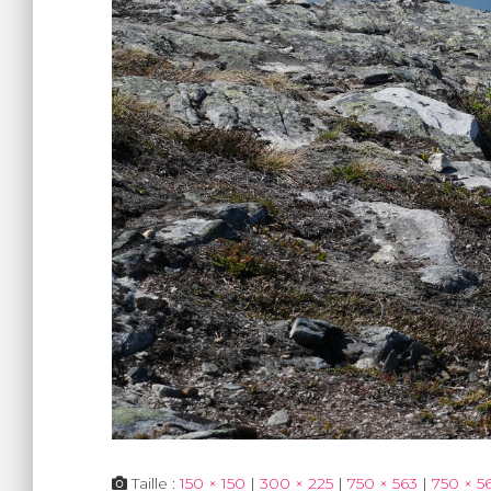
Taille :
150 × 150
|
300 × 225
|
750 × 563
|
750 × 5