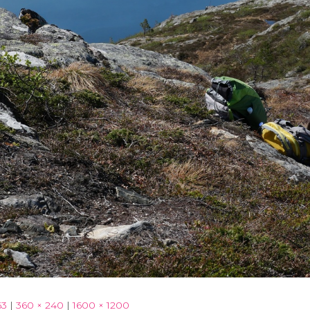
63
|
360 × 240
|
1600 × 1200