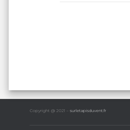
Copyright @ 2021 –
surletapisduvent.fr