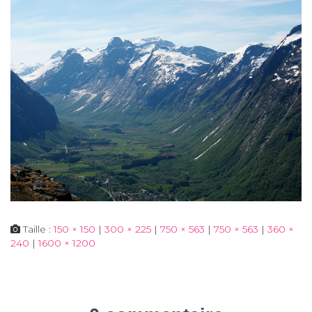
Taille :
150 × 150
|
300 × 225
|
750 × 563
|
750 × 563
|
360 ×
240
|
1600 × 1200