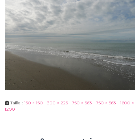
Taille :
150 × 150
|
300 × 225
|
750 × 563
|
750 × 563
|
1600 ×
1200