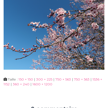
Taille :
150 × 150
|
300 × 225
|
750 × 563
|
750 × 563
|
1536 ×
1152
|
360 × 240
|
1600 × 1200