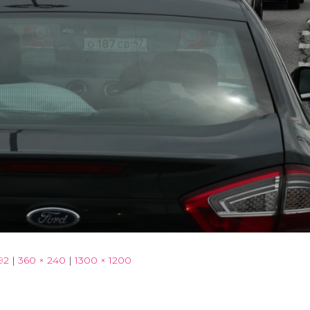
92
|
360 × 240
|
1300 × 1200