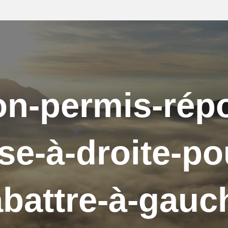
on-permis-rép
se-à-droite-p
abattre-à-gauc