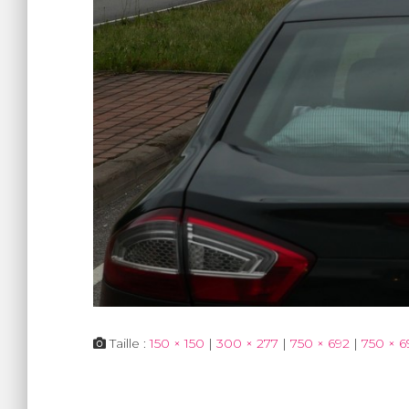
Taille :
150 × 150
|
300 × 277
|
750 × 692
|
750 × 6