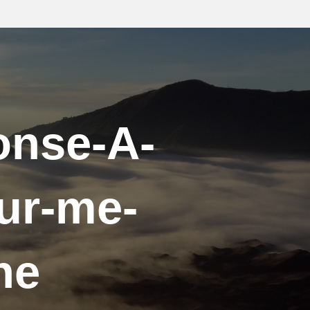
onse-A-
our-me-
he