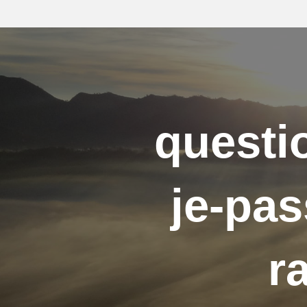
questi
je-pas
r