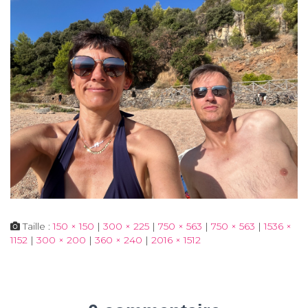
Taille :
150 × 150
|
300 × 225
|
750 × 563
|
750 × 563
|
1536 ×
1152
|
300 × 200
|
360 × 240
|
2016 × 1512