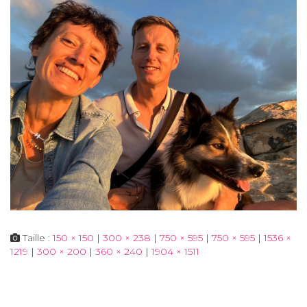
Taille :
150 × 150
|
300 × 238
|
750 × 595
|
750 × 595
|
1536 ×
1219
|
300 × 200
|
360 × 240
|
1904 × 1511