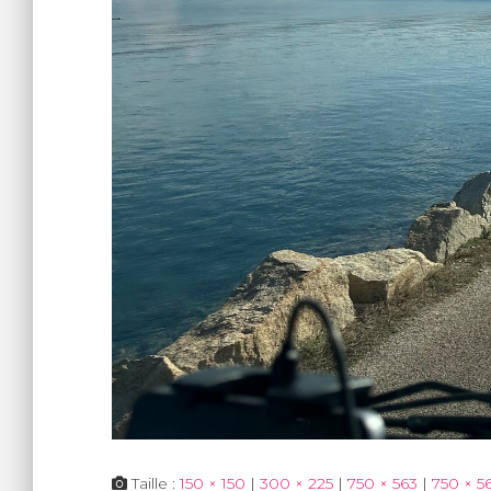
Taille :
150 × 150
|
300 × 225
|
750 × 563
|
750 × 5