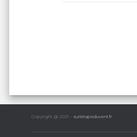
Copyright @ 2021 –
surletapisduvent.fr