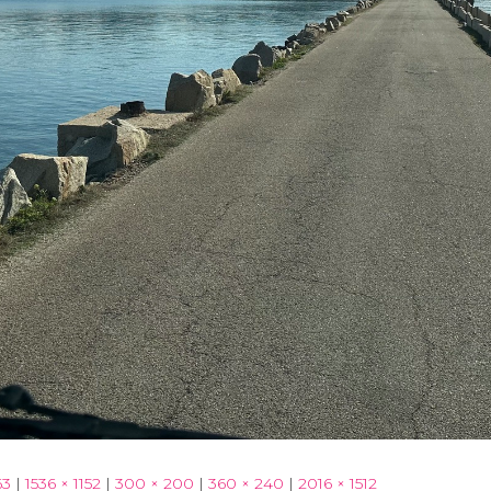
63
|
1536 × 1152
|
300 × 200
|
360 × 240
|
2016 × 1512