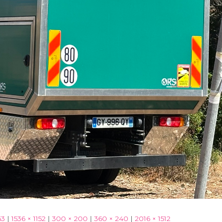
63
|
1536 × 1152
|
300 × 200
|
360 × 240
|
2016 × 1512