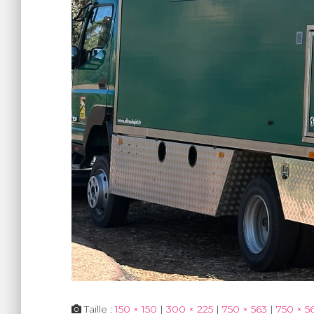
Taille :
150 × 150
|
300 × 225
|
750 × 563
|
750 × 5