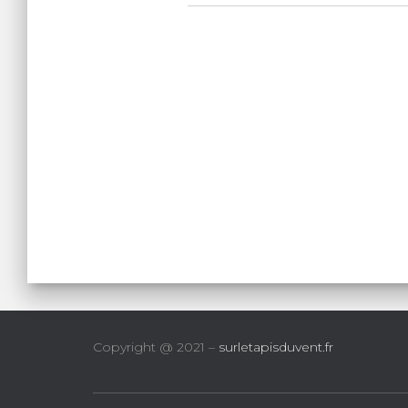
Copyright @ 2021 –
surletapisduvent.fr