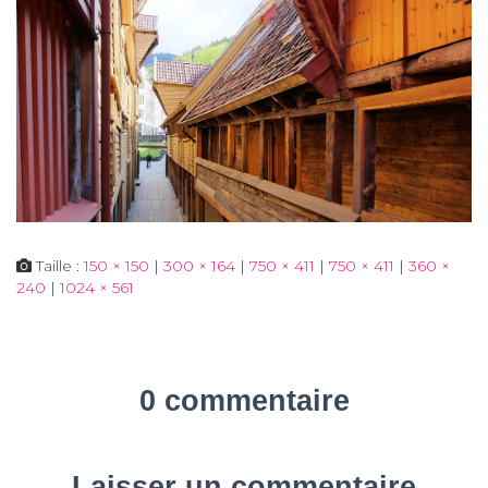
Taille :
150 × 150
|
300 × 164
|
750 × 411
|
750 × 411
|
360 ×
240
|
1024 × 561
0 commentaire
Laisser un commentaire