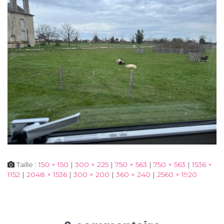
Taille :
150 × 150
|
300 × 225
|
750 × 563
|
750 × 563
|
1536 ×
1152
|
2048 × 1536
|
300 × 200
|
360 × 240
|
2560 × 1920