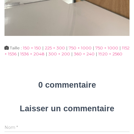
Taille :
150 × 150
|
225 × 300
|
750 × 1000
|
750 × 1000
|
1152
× 1536
|
1536 × 2048
|
300 × 200
|
360 × 240
|
1920 × 2560
0 commentaire
Laisser un commentaire
Nom
*