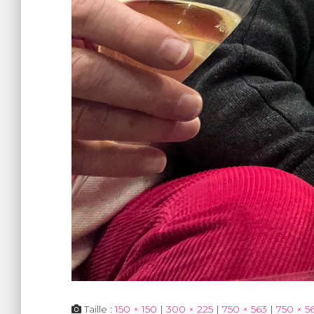
Taille :
150 × 150
|
300 × 225
|
750 × 563
|
750 × 5