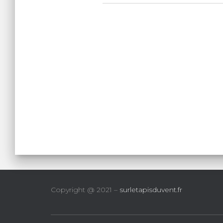
Copyright @ 2021 –
surletapisduvent.fr