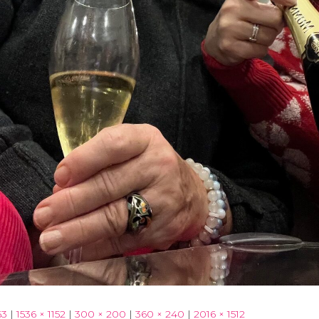
63
|
1536 × 1152
|
300 × 200
|
360 × 240
|
2016 × 1512