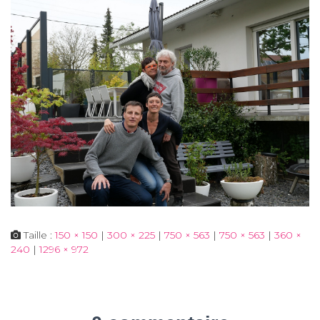
Taille :
150 × 150
|
300 × 225
|
750 × 563
|
750 × 563
|
360 ×
240
|
1296 × 972