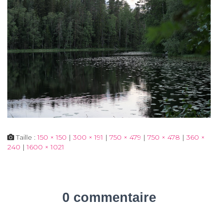
Taille :
150 × 150
|
300 × 191
|
750 × 479
|
750 × 478
|
360 ×
240
|
1600 × 1021
0 commentaire