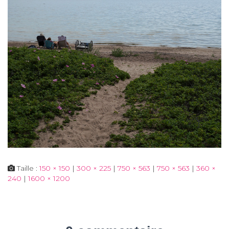
Taille :
150 × 150
|
300 × 225
|
750 × 563
|
750 × 563
|
360 ×
240
|
1600 × 1200