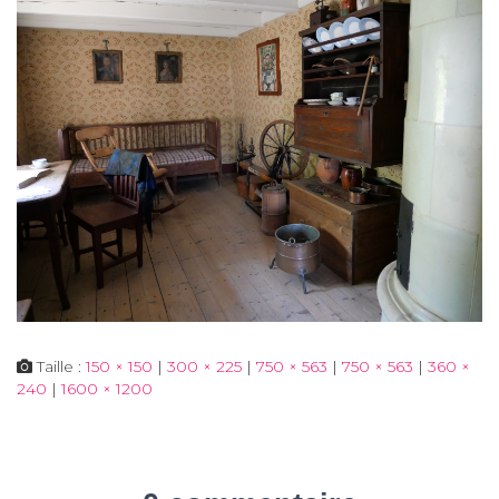
Taille :
150 × 150
|
300 × 225
|
750 × 563
|
750 × 563
|
360 ×
240
|
1600 × 1200