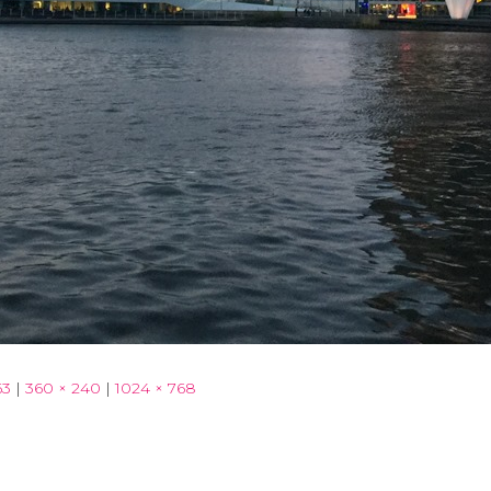
63
|
360 × 240
|
1024 × 768