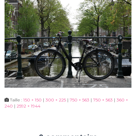
Taille :
150 × 150
|
300 × 225
|
750 × 563
|
750 × 563
|
360 ×
240
|
2592 × 1944