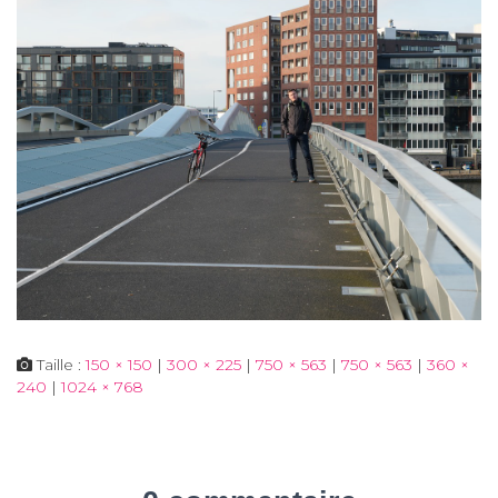
Taille :
150 × 150
|
300 × 225
|
750 × 563
|
750 × 563
|
360 ×
240
|
1024 × 768