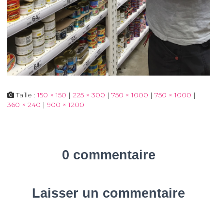
Taille :
150 × 150
|
225 × 300
|
750 × 1000
|
750 × 1000
|
360 × 240
|
900 × 1200
0 commentaire
Laisser un commentaire