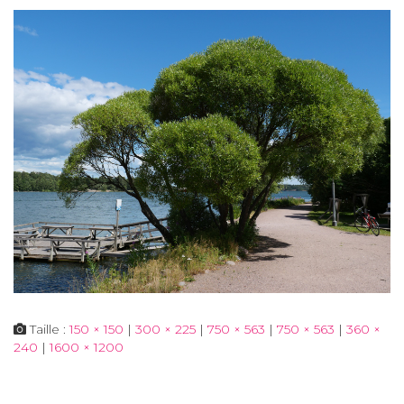
Taille :
150 × 150
|
300 × 225
|
750 × 563
|
750 × 563
|
360 ×
240
|
1600 × 1200