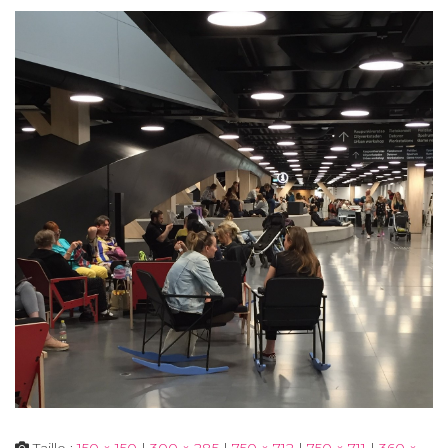
Taille :
150 × 150
|
300 × 285
|
750 × 712
|
750 × 711
|
360 ×