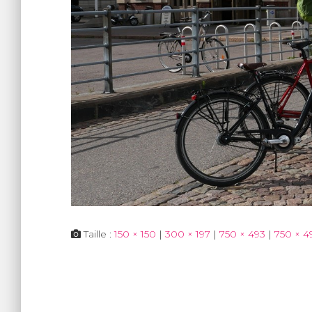
Taille :
150 × 150
|
300 × 197
|
750 × 493
|
750 × 4