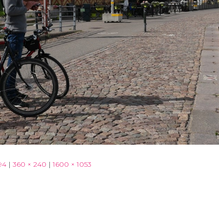
94
|
360 × 240
|
1600 × 1053