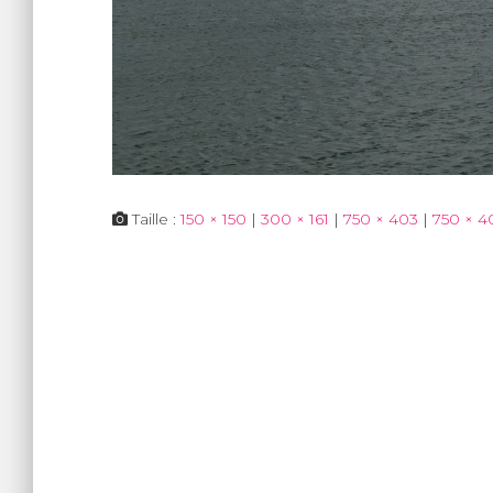
Taille :
150 × 150
|
300 × 161
|
750 × 403
|
750 × 4