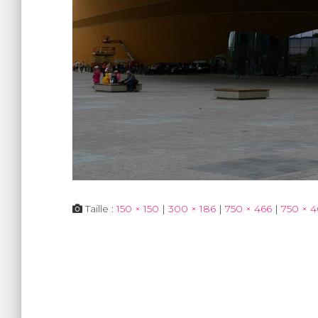
Taille :
150 × 150
|
300 × 186
|
750 × 466
|
750 × 4