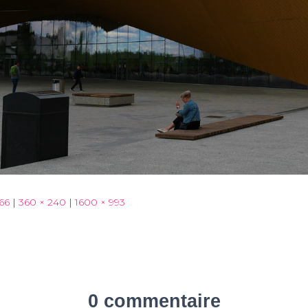
66
|
360 × 240
|
1600 × 993
0 commentaire