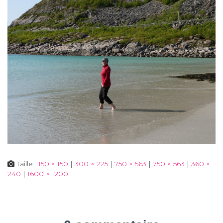
Taille :
150 × 150
|
300 × 225
|
750 × 563
|
750 × 563
|
360 ×
240
|
1600 × 1200