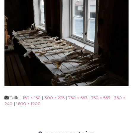
Taille :
150 × 150
|
300 × 225
|
750 × 563
|
750 × 563
|
360 ×
240
|
1600 × 1200