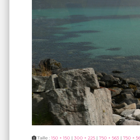
Taille :
150 × 150
|
300 × 225
|
750 × 563
|
750 × 5