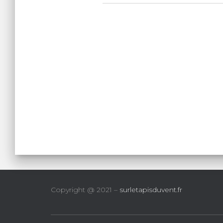
Copyright @ 2021 –
surletapisduvent.fr