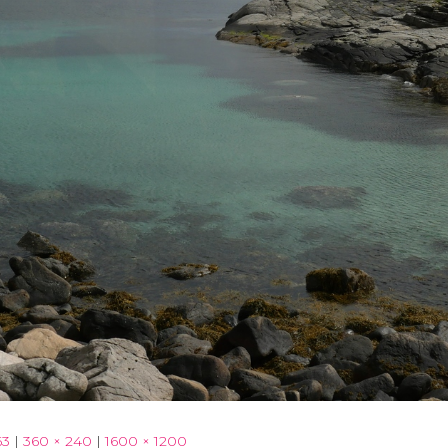
63
|
360 × 240
|
1600 × 1200