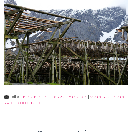
Taille :
150 × 150
|
300 × 225
|
750 × 563
|
750 × 563
|
360 ×
240
|
1600 × 1200