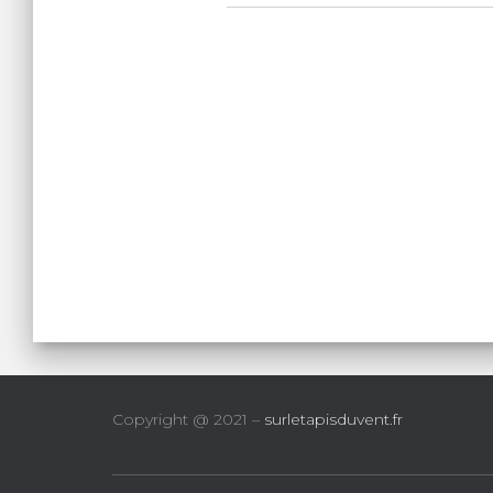
Copyright @ 2021 –
surletapisduvent.fr