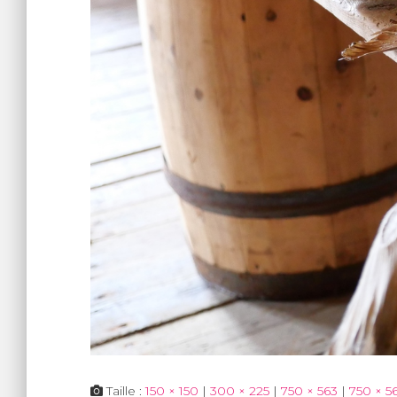
Taille :
150 × 150
|
300 × 225
|
750 × 563
|
750 × 5