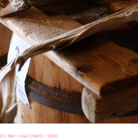
63
|
360 × 240
|
1600 × 1200