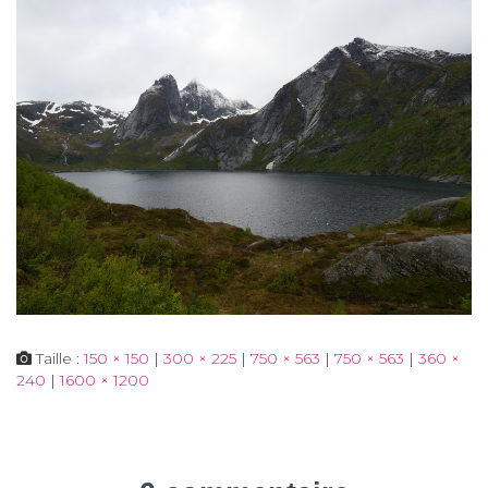
Taille :
150 × 150
|
300 × 225
|
750 × 563
|
750 × 563
|
360 ×
240
|
1600 × 1200