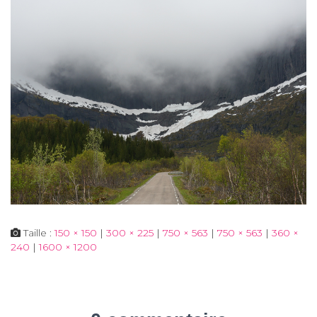
Taille :
150 × 150
|
300 × 225
|
750 × 563
|
750 × 563
|
360 ×
240
|
1600 × 1200