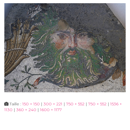
Taille :
150 × 150
|
300 × 221
|
750 × 552
|
750 × 552
|
1536 ×
1130
|
360 × 240
|
1600 × 1177