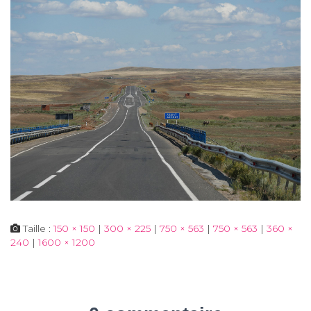
Taille :
150 × 150
|
300 × 225
|
750 × 563
|
750 × 563
|
360 ×
240
|
1600 × 1200