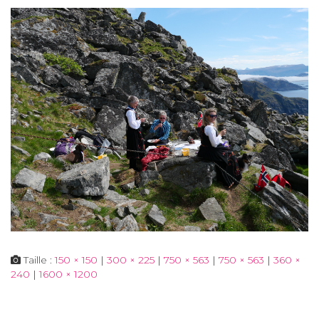
Taille :
150 × 150
|
300 × 225
|
750 × 563
|
750 × 563
|
360 ×
240
|
1600 × 1200