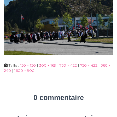
Taille :
150 × 150
|
300 × 169
|
750 × 422
|
750 × 422
|
360 ×
240
|
1600 × 900
0 commentaire